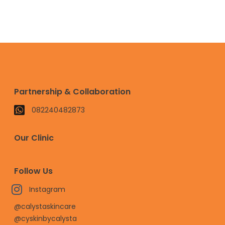
Partnership & Collaboration
082240482873
Our Clinic
Follow Us
Instagram
@calystaskincare
@cyskinbycalysta