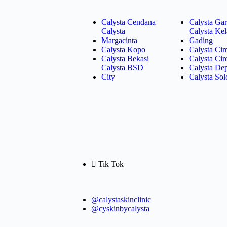
Calysta Cendana
Calysta Gar
Calysta
Calysta Ke
Margacinta
Gading
Calysta Kopo
Calysta Ci
Calysta Bekasi
Calysta Ci
Calysta BSD
Calysta De
City
Calysta Sol
Tik Tok
@calystaskinclinic
@cyskinbycalysta