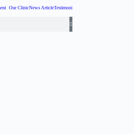
ent
Our Clinic
News Article
Testimoni