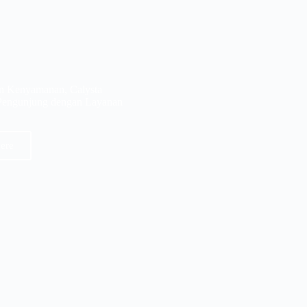
n Kenyamanan, Calysta
Pengunjung dengan Layanan
ere