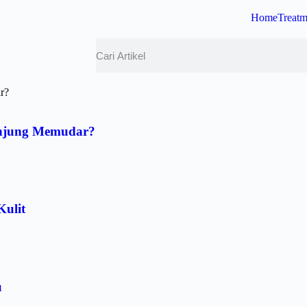
Home
Treatm
Kunjung Memudar?
Kulit
u