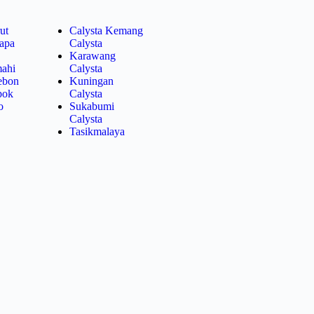
ut
Calysta Kemang
lapa
Calysta
Karawang
mahi
Calysta
rebon
Kuningan
pok
Calysta
o
Sukabumi
Calysta
Tasikmalaya