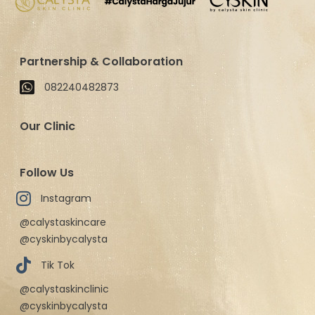
Partnership & Collaboration
082240482873
Our Clinic
Follow Us
Instagram
@calystaskincare
@cyskinbycalysta
Tik Tok
@calystaskinclinic
@cyskinbycalysta