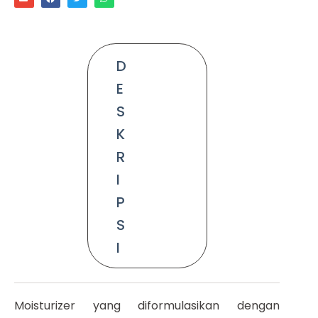
D
E
S
K
R
I
P
S
I
Moisturizer yang diformulasikan dengan