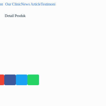
nt
Our Clinic
News Article
Testimoni
Detail Produk