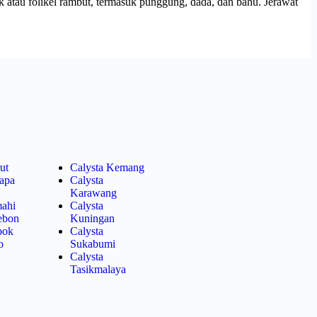
atau folikel rambut, termasuk punggung, dada, dan bahu. Jerawat
ut
Calysta Kemang
lapa
Calysta
Karawang
mahi
Calysta
rebon
Kuningan
pok
Calysta
o
Sukabumi
Calysta
Tasikmalaya