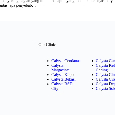
menyerang bagian yang tubuh manapun yang memiliki kelenjar minyak 
Lantas, apa penyebab…
Our Clinic
Calysta Cendana
Calysta Gar
Calysta
Calysta Ke
Margacinta
Gading
Calysta Kopo
Calysta Ci
Calysta Bekasi
Calysta Ci
Calysta BSD
Calysta De
City
Calysta Sol