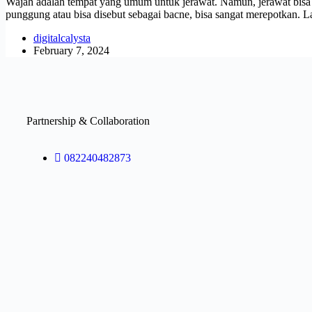
Wajah adalah tempat yang umum untuk jerawat. Namun, jerawat bisa 
punggung atau bisa disebut sebagai bacne, bisa sangat merepotkan. 
digitalcalysta
February 7, 2024
Partnership & Collaboration
082240482873