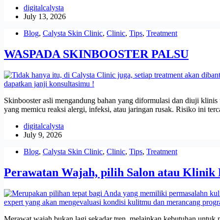
digitalcalysta
July 13, 2026
Blog
,
Calysta Skin Clinic
,
Clinic
,
Tips
,
Treatment
WASPADA SKINBOOSTER PALSU
Skinbooster asli mengandung bahan yang diformulasi dan diuji klinis
yang memicu reaksi alergi, infeksi, atau jaringan rusak. Risiko ini te
digitalcalysta
July 9, 2026
Blog
,
Calysta Skin Clinic
,
Clinic
,
Tips
,
Treatment
Perawatan Wajah, pilih Salon atau Klinik
Merawat wajah bukan lagi sekadar tren, melainkan kebutuhan untuk m