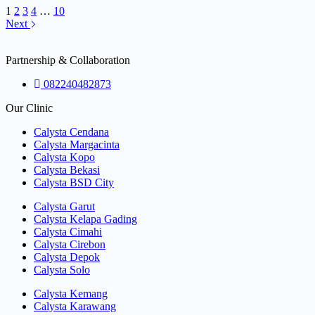
1
2
3
4
…
10
Next
Partnership & Collaboration
082240482873
Our Clinic
Calysta Cendana
Calysta Margacinta
Calysta Kopo
Calysta Bekasi
Calysta BSD City
Calysta Garut
Calysta Kelapa Gading
Calysta Cimahi
Calysta Cirebon
Calysta Depok
Calysta Solo
Calysta Kemang
Calysta Karawang