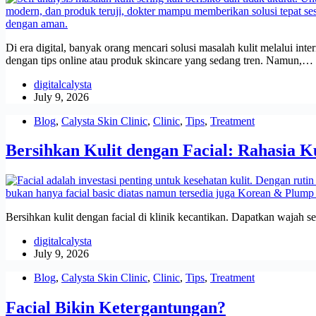
Di era digital, banyak orang mencari solusi masalah kulit melalui int
dengan tips online atau produk skincare yang sedang tren. Namun,…
digitalcalysta
July 9, 2026
Blog
,
Calysta Skin Clinic
,
Clinic
,
Tips
,
Treatment
Bersihkan Kulit dengan Facial: Rahasia Ku
Bersihkan kulit dengan facial di klinik kecantikan. Dapatkan wajah se
digitalcalysta
July 9, 2026
Blog
,
Calysta Skin Clinic
,
Clinic
,
Tips
,
Treatment
Facial Bikin Ketergantungan?