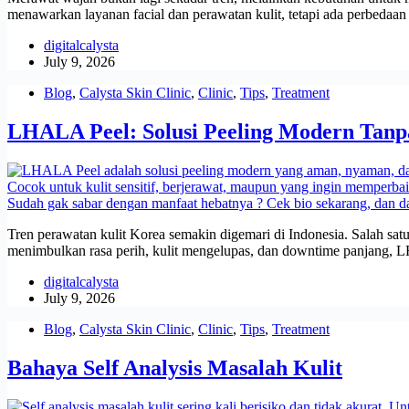
menawarkan layanan facial dan perawatan kulit, tetapi ada perbedaa
digitalcalysta
July 9, 2026
Blog
,
Calysta Skin Clinic
,
Clinic
,
Tips
,
Treatment
LHALA Peel: Solusi Peeling Modern Tanp
Tren perawatan kulit Korea semakin digemari di Indonesia. Salah satu
menimbulkan rasa perih, kulit mengelupas, dan downtime panjang, 
digitalcalysta
July 9, 2026
Blog
,
Calysta Skin Clinic
,
Clinic
,
Tips
,
Treatment
Bahaya Self Analysis Masalah Kulit