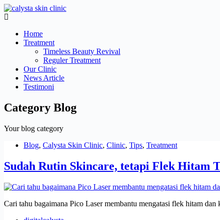
Skip
to
Main
content
Menu
Home
Treatment
Timeless Beauty Revival
Reguler Treatment
Our Clinic
News Article
Testimoni
Category
Blog
Your blog category
Blog
,
Calysta Skin Clinic
,
Clinic
,
Tips
,
Treatment
Sudah Rutin Skincare, tetapi Flek Hita
Cari tahu bagaimana Pico Laser membantu mengatasi flek hitam dan kul