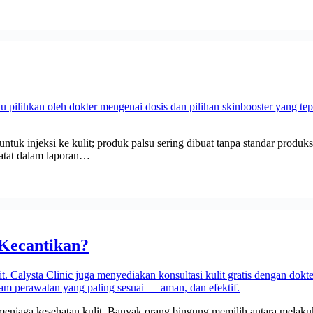
 untuk injeksi ke kulit; produk palsu sering dibuat tanpa standar pro
rcatat dalam laporan…
 Kecantikan?
enjaga kesehatan kulit. Banyak orang bingung memilih antara melakuk