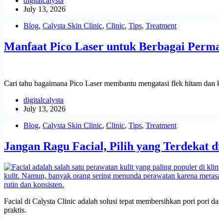
digitalcalysta
July 13, 2026
Blog
,
Calysta Skin Clinic
,
Clinic
,
Tips
,
Treatment
Manfaat Pico Laser untuk Berbagai Perma
Cari tahu bagaimana Pico Laser membantu mengatasi flek hitam dan kul
digitalcalysta
July 13, 2026
Blog
,
Calysta Skin Clinic
,
Clinic
,
Tips
,
Treatment
Jangan Ragu Facial, Pilih yang Terdekat 
Facial di Calysta Clinic adalah solusi tepat membersihkan pori pori
praktis.