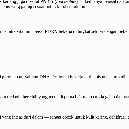
N
kadang juga disebut
PN
(
Polynucleotide
) — keduanya berasal dari 
enis yang paling sesuai untuk kondisi kulitmu.
“suntik vitamin” biasa. PDRN bekerja di tingkat seluler dengan bebe
i permukaan, Salmon DNA Treatment bekerja dari lapisan dalam kulit
melanin berlebih yang menjadi penyebab utama noda gelap dan warna
ng intens dari dalam — sangat cocok untuk kulit kering, dehidrasi, a