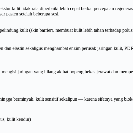
tur kulit tidak rata diperbaiki lebih cepat berkat percepatan regeneras
r pasien setelah beberapa sesi.
dung kulit (skin barrier), membuat kulit lebih tahan terhadap polusi, 
n dan elastin sekaligus menghambat enzim perusak jaringan kulit, 
ngisi jaringan yang hilang akibat bopeng bekas jerawat dan memperc
g hingga berminyak, kulit sensitif sekalipun — karena sifatnya yang b
us, kulit kendur)