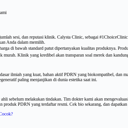
lami
mlah sesi, dan reputasi klinik. Calysta Clinic, sebagai #1ChoiceClini
kan Anda dalam memilih.
rga di bawah standard patut dipertanyakan kualitas produknya. Prod
ak murah. Klinik yang kredibel akan transparan soal merek dan kandu
asar ilmiah yang kuat, bahan aktif PDRN yang biokompatibel, dan man
generatif paling menjanjikan di dunia estetika saat ini.
 ahli sebelum melakukan tindakan. Tim dokter kami akan mengevaluas
n produk PDRN yang terdaftar resmi. Cek bio sekarang, dan dapatkan j
 Cocok?