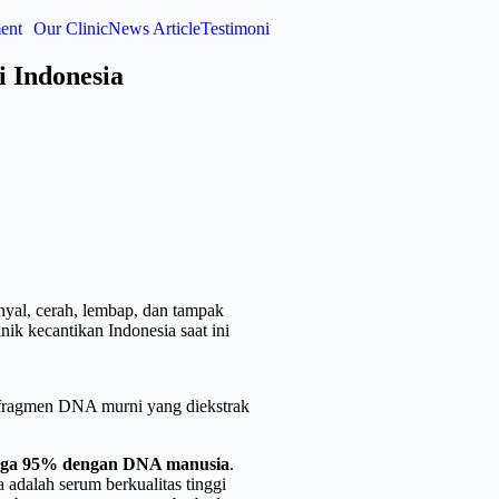
ent
Our Clinic
News Article
Testimoni
 Indonesia
nyal, cerah, lembap, dan tampak
ik kecantikan Indonesia saat ini
fragmen DNA murni yang diekstrak
gga 95% dengan DNA manusia
.
 adalah serum berkualitas tinggi