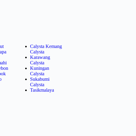
ut
Calysta Kemang
lapa
Calysta
Karawang
mahi
Calysta
rebon
Kuningan
pok
Calysta
o
Sukabumi
Calysta
Tasikmalaya