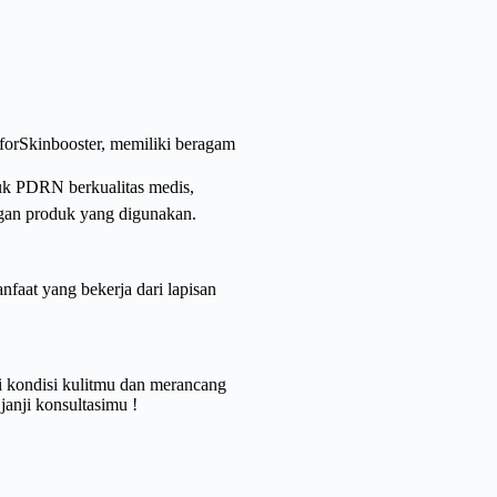
cforSkinbooster, memiliki beragam
uk PDRN berkualitas medis,
ngan produk yang digunakan.
faat yang bekerja dari lapisan
i kondisi kulitmu dan merancang
anji konsultasimu !