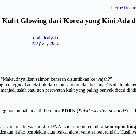
Home
Treatm
Kulit Glowing dari Korea yang Kini Ada di
digitalcalysta
May 21, 2026
, “Maksudnya ikan salmon beneran disuntikkan ke wajah?”
ng menggunakan ekstrak dari ikan salmon, dan hasilnya? Kulit lebih ke
jadi salah satu tren perawatan kulit yang paling banyak dicari di klin
nggunakan bahan aktif bernama
PDRN
(
Polydeoxyribonucleotide
) — 
 alasan ilmiahnya: struktur DNA ikan salmon memiliki
kemiripan hin
gan risiko penolakan atau reaksi alergi yang sangat rendah. Hasilnya