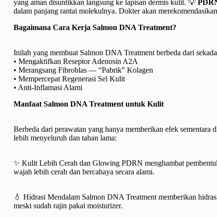
yang aman disuntikkan langsung ke lapisan dermis kulit. 💡
PDR
dalam panjang rantai molekulnya. Dokter akan merekomendasikan j
Bagaimana Cara Kerja Salmon DNA Treatment?
Inilah yang membuat Salmon DNA Treatment berbeda dari sekadar 
• Mengaktifkan Reseptor Adenosin A2A
• Merangsang Fibroblas — “Pabrik” Kolagen
• Mempercepat Regenerasi Sel Kulit
• Anti-Inflamasi Alami
Manfaat Salmon DNA Treatment untuk Kulit
Berbeda dari perawatan yang hanya memberikan efek sementara d
lebih menyeluruh dan tahan lama:
✨ Kulit Lebih Cerah dan Glowing PDRN menghambat pembentukan 
wajah lebih cerah dan bercahaya secara alami.
💧 Hidrasi Mendalam Salmon DNA Treatment memberikan hidrasi ya
meski sudah rajin pakai moisturizer.