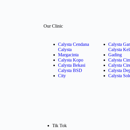
Our Clinic
Calysta Cendana
Calysta Gar
Calysta
Calysta Ke
Margacinta
Gading
Calysta Kopo
Calysta Ci
Calysta Bekasi
Calysta Ci
Calysta BSD
Calysta De
City
Calysta Sol
Tik Tok