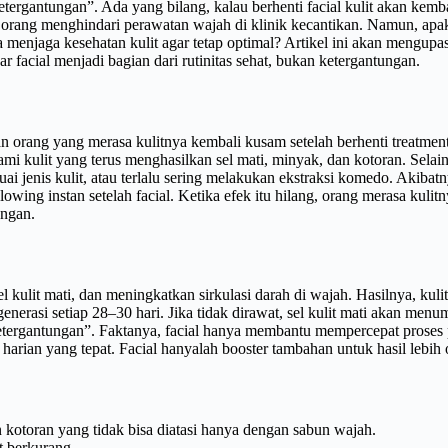
tergantungan”. Ada yang bilang, kalau berhenti facial kulit akan kemb
orang menghindari perawatan wajah di klinik kecantikan. Namun, apaka
ra menjaga kesehatan kulit agar tetap optimal? Artikel ini akan mengupas
ar facial menjadi bagian dari rutinitas sehat, bukan ketergantungan.
n orang yang merasa kulitnya kembali kusam setelah berhenti treatment
alami kulit yang terus menghasilkan sel mati, minyak, dan kotoran. Sela
 jenis kulit, atau terlalu sering melakukan ekstraksi komedo. Akibatnya,
owing instan setelah facial. Ketika efek itu hilang, orang merasa kulitn
ungan.
kulit mati, dan meningkatkan sirkulasi darah di wajah. Hasilnya, kulit
nerasi setiap 28–30 hari. Jika tidak dirawat, sel kulit mati akan menum
ketergantungan”. Faktanya, facial hanya membantu mempercepat proses p
e harian yang tepat. Facial hanyalah booster tambahan untuk hasil lebih 
otoran yang tidak bisa diatasi hanya dengan sabun wajah.
t berkurang.