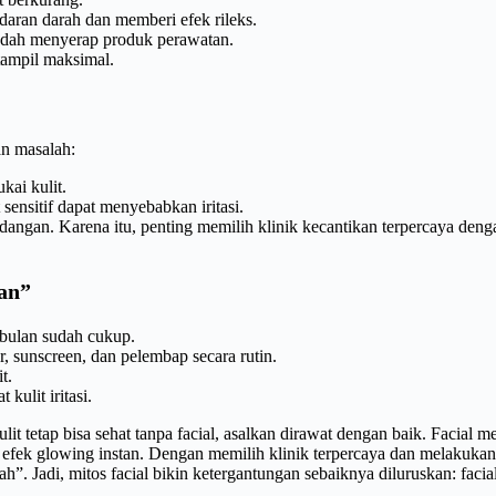
daran darah dan memberi efek rileks.
udah menyerap produk perawatan.
tampil maksimal.
an masalah:
kai kulit.
ensitif dapat menyebabkan iritasi.
adangan. Karena itu, penting memilih klinik kecantikan terpercaya den
an”
bulan sudah cukup.
 sunscreen, dan pelembap secara rutin.
t.
 kulit iritasi.
it tetap bisa sehat tanpa facial, asalkan dirawat dengan baik. Facial
efek glowing instan. Dengan memilih klinik terpercaya dan melakukan 
”. Jadi, mitos facial bikin ketergantungan sebaiknya diluruskan: faci