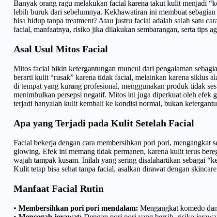
Banyak orang ragu melakukan facial karena takut kulit menjadi “ke
lebih buruk dari sebelumnya. Kekhawatiran ini membuat sebagian 
bisa hidup tanpa treatment? Atau justru facial adalah salah satu ca
facial, manfaatnya, risiko jika dilakukan sembarangan, serta tips ag
Asal Usul Mitos Facial
Mitos facial bikin ketergantungan muncul dari pengalaman sebagia
berarti kulit “rusak” karena tidak facial, melainkan karena siklus 
di tempat yang kurang profesional, menggunakan produk tidak sesuai
menimbulkan persepsi negatif. Mitos ini juga diperkuat oleh efek gl
terjadi hanyalah kulit kembali ke kondisi normal, bukan ketergant
Apa yang Terjadi pada Kulit Setelah Facial
Facial bekerja dengan cara membersihkan pori pori, mengangkat sel 
glowing. Efek ini memang tidak permanen, karena kulit terus berege
wajah tampak kusam. Inilah yang sering disalahartikan sebagai “
Kulit tetap bisa sehat tanpa facial, asalkan dirawat dengan skincar
Manfaat Facial Rutin
•
Membersihkan pori pori mendalam:
Mengangkat komedo dan k
•
Mencegah jerawat:
Dengan pori pori yang bersih, risiko jerawa