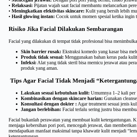
•
Relaksasi:
Pijatan wajah saat facial membantu melancarkan pere
•
Meningkatkan efektivitas skincare:
Kulit yang bersih lebih m
•
Hasil glowing instan:
Cocok untuk momen spesial ketika ingin 
Risiko Jika Facial Dilakukan Sembarangan
Facial yang dilakukan di tempat tidak profesional bisa menimbulk
Skin barrier rusak:
Ekstraksi komedo yang kasar bisa melu
Produk tidak sesuai:
Menggunakan bahan keras pada kulit s
Infeksi:
Alat yang tidak steril bisa memicu jerawat atau per
produk yang aman.
Tips Agar Facial Tidak Menjadi “Ketergantung
Lakukan sesuai kebutuhan kulit:
Umumnya 1–2 kali per 
Kombinasikan dengan skincare harian:
Gunakan cleanser,
Konsultasi dengan dokter :
Agar treatment sesuai jenis kuli
Jangan berlebihan:
Facial terlalu sering justru bisa membuat
Facial bukanlah perawatan yang membuat kulit ketergantungan. Kul
menjaga kebersihan pori pori, mencegah jerawat, dan memberikan 
mendapatkan manfaat maksimal tanpa khawatir kulit menjadi “lemah
ketergantungan.