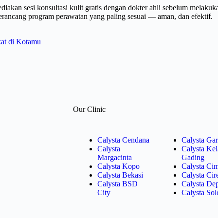
iakan sesi konsultasi kulit gratis dengan dokter ahli sebelum melakuk
rancang program perawatan yang paling sesuai — aman, dan efektif.
kat di Kotamu
Our Clinic
Calysta Cendana
Calysta Gar
Calysta
Calysta Ke
Margacinta
Gading
Calysta Kopo
Calysta Ci
Calysta Bekasi
Calysta Ci
Calysta BSD
Calysta De
City
Calysta Sol