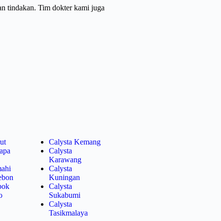
an tindakan. Tim dokter kami juga
ut
Calysta Kemang
lapa
Calysta
Karawang
mahi
Calysta
rebon
Kuningan
pok
Calysta
o
Sukabumi
Calysta
Tasikmalaya