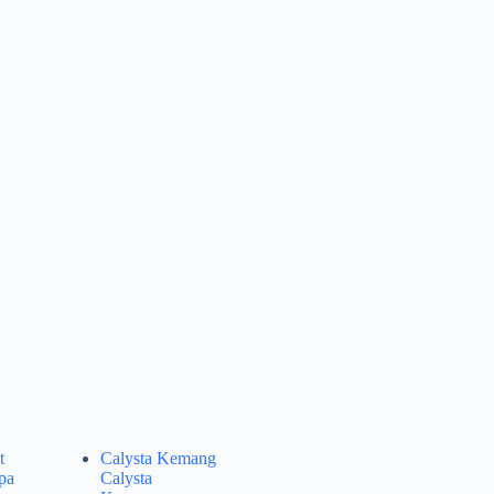
t
Calysta Kemang
pa
Calysta