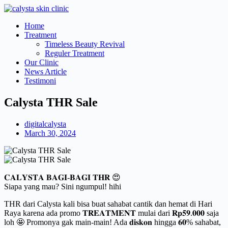
Skip
to
Main
Home
content
Menu
Treatment
Timeless Beauty Revival
Reguler Treatment
Our Clinic
News Article
Testimoni
Calysta THR Sale
digitalcalysta
March 30, 2024
𝐂𝐀𝐋𝐘𝐒𝐓𝐀 𝐁𝐀𝐆𝐈-𝐁𝐀𝐆𝐈 𝐓𝐇𝐑 😍
Siapa yang mau? Sini ngumpul! hihi
THR dari Calysta kali bisa buat sahabat cantik dan hemat di Hari
Raya karena ada promo 𝐓𝐑𝐄𝐀𝐓𝐌𝐄𝐍𝐓 mulai dari 𝐑𝐩𝟓𝟗.𝟎𝟎𝟎 saja
loh 🤩 Promonya gak main-main! Ada 𝐝𝐢𝐬𝐤𝐨𝐧 hingga 𝟔𝟎% sahabat,