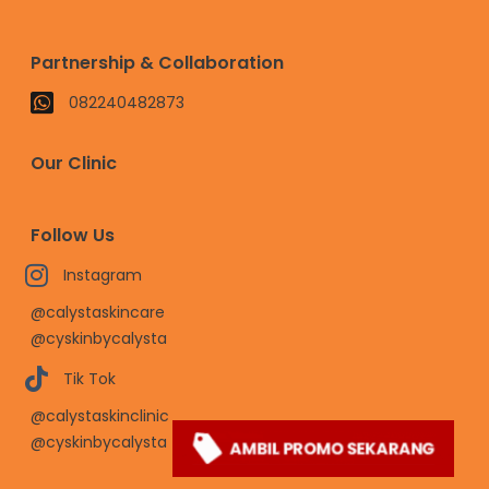
Partnership & Collaboration
082240482873
Our Clinic
Follow Us
Instagram
@calystaskincare
@cyskinbycalysta
Tik Tok
@calystaskinclinic
@cyskinbycalysta