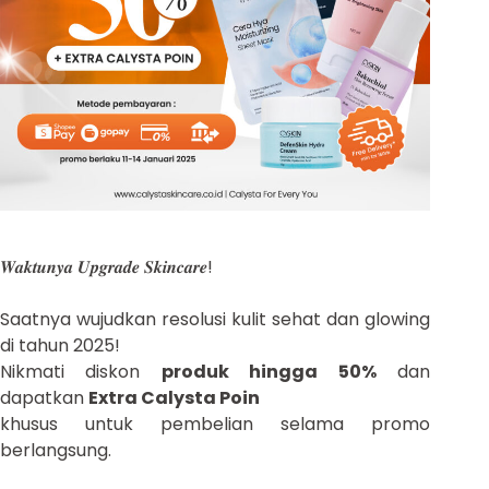
𝑾𝒂𝒌𝒕𝒖𝒏𝒚𝒂 𝑼𝒑𝒈𝒓𝒂𝒅𝒆 𝑺𝒌𝒊𝒏𝒄𝒂𝒓𝒆!
Saatnya wujudkan resolusi kulit sehat dan glowing
di tahun 2025!
Nikmati diskon
produk hingga 50%
dan
dapatkan
Extra Calysta Poin
khusus untuk pembelian selama promo
berlangsung.