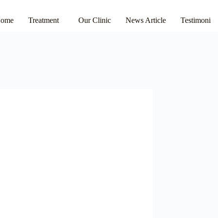
ome
Treatment
Our Clinic
News Article
Testimoni