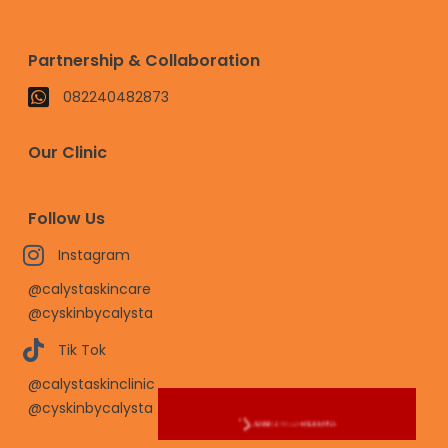
Partnership & Collaboration
082240482873
Our Clinic
Follow Us
Instagram
@calystaskincare
@cyskinbycalysta
Tik Tok
@calystaskinclinic
@cyskinbycalysta