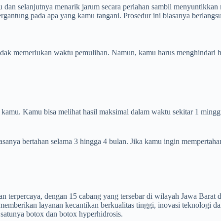
 dan selanjutnya menarik jarum secara perlahan sambil menyuntikkan 
 tergantung pada apa yang kamu tangani. Prosedur ini biasanya berlangs
 Tidak memerlukan waktu pemulihan. Namun, kamu harus menghindari hal
h kamu. Kamu bisa melihat hasil maksimal dalam waktu sekitar 1 mingg
biasanya bertahan selama 3 hingga 4 bulan. Jika kamu ingin mempertah
ikan terpercaya, dengan 15 cabang yang tersebar di wilayah Jawa Barat
mberikan layanan kecantikan berkualitas tinggi, inovasi teknologi da
h satunya botox dan botox hyperhidrosis.