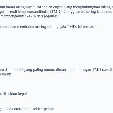
antu kamu mengunyah. Ini adalah engsel yang menghubungkan tulang 
gguan sendi temporomandibular (TMD). Gangguan ini sering kali mun
g mempengaruhi 5-12% dari populasi
kan otot dan membantu meringankan gejala TMD. Ini termasuk:
 umum dan kondisi yang paling umum, dimana terkait dengan TMD (sendi
liputi:
t di sekitar kepala
ada otot-otot di sekitar pelipis.