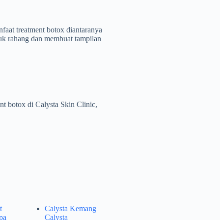
faat treatment botox diantaranya
ntuk rahang dan membuat tampilan
t botox di Calysta Skin Clinic,
t
Calysta Kemang
pa
Calysta