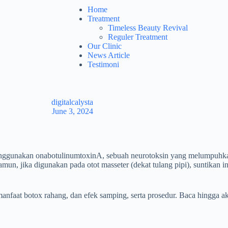
Home
Treatment
Timeless Beauty Revival
Reguler Treatment
Our Clinic
News Article
Testimoni
digitalcalysta
June 3, 2024
menggunakan onabotulinumtoxinA, sebuah neurotoksin yang melumpuhka
mun, jika digunakan pada otot masseter (dekat tulang pipi), suntikan 
manfaat botox rahang, dan efek samping, serta prosedur. Baca hingga 