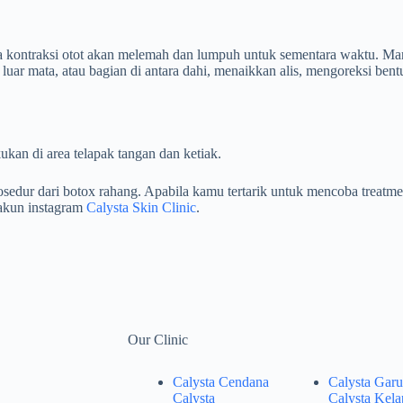
ga kontraksi otot akan melemah dan lumpuh untuk sementara waktu. Man
 luar mata, atau bagian di antara dahi, menaikkan alis, mengoreksi be
ukan di area telapak tangan dan ketiak.
rosedur dari botox rahang. Apabila kamu tertarik untuk mencoba treatmen
 akun instagram
Calysta Skin Clinic
.
Our Clinic
Calysta Cendana
Calysta Garu
Calysta
Calysta Kela