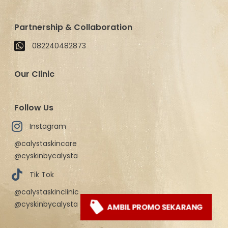
Partnership & Collaboration
082240482873
Our Clinic
Follow Us
Instagram
@calystaskincare
@cyskinbycalysta
Tik Tok
@calystaskinclinic
@cyskinbycalysta