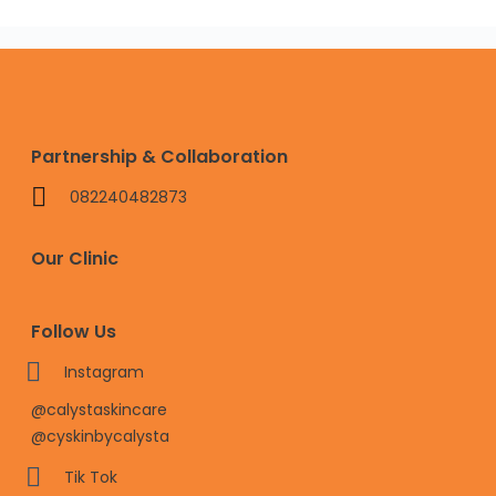
Partnership & Collaboration
082240482873
Our Clinic
Follow Us
Instagram
@calystaskincare
@cyskinbycalysta
Tik Tok