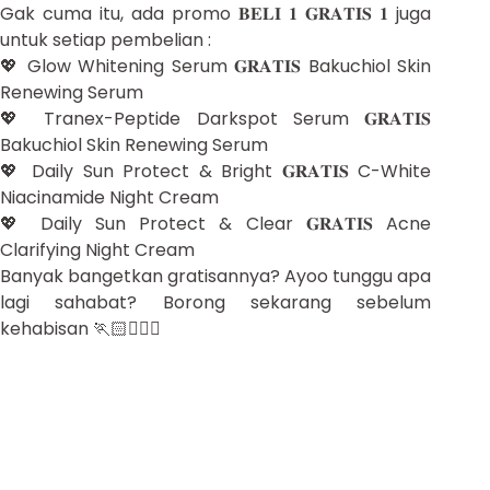
Gak cuma itu, ada promo 𝐁𝐄𝐋𝐈 𝟏 𝐆𝐑𝐀𝐓𝐈𝐒 𝟏 juga
untuk setiap pembelian :
💖 Glow Whitening Serum 𝐆𝐑𝐀𝐓𝐈𝐒 Bakuchiol Skin
Renewing Serum
💖 Tranex-Peptide Darkspot Serum 𝐆𝐑𝐀𝐓𝐈𝐒
Bakuchiol Skin Renewing Serum
💖 Daily Sun Protect & Bright 𝐆𝐑𝐀𝐓𝐈𝐒 C-White
Niacinamide Night Cream
💖 Daily Sun Protect & Clear 𝐆𝐑𝐀𝐓𝐈𝐒 Acne
Clarifying Night Cream
Banyak bangetkan gratisannya? Ayoo tunggu apa
lagi sahabat? Borong sekarang sebelum
kehabisan 🏃🏻🏃🏻‍♀️