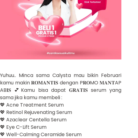
Yuhuu.. Minca sama Calysta mau bikin Februari
kamu makin 𝐑𝐎𝐌𝐀𝐍𝐓𝐈𝐒 dengan P𝐑𝐎MO 𝐌𝐀𝐍𝐓AP
AB𝐈𝐒 💕Kamu bisa dapat 𝐆𝐑𝐀𝐓𝐈𝐒 serum yang
sama jika kamu membeli :
💖 Acne Treatment Serum
💖 Retinol Rejuvenating Serum
💖 Azaclear Centella Serum
💖 Eye C-Lift Serum
💖 Well-Calming Ceramide Serum