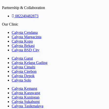
Partnership & Collaboration
082240482873
Our Clinic
Calysta Cendana
Calysta Margacinta
Calysta Kopo
Calysta Bekasi
Calysta BSD City
Calysta Garut
Calysta Kelapa Gading
Calysta Cimahi
Calysta Cirebon
Calysta Depok
Calysta Solo
Calysta Kemang
Calysta Karawang
Calysta Kuningan
Calysta Sukabumi
Calysta Tasikmalaya