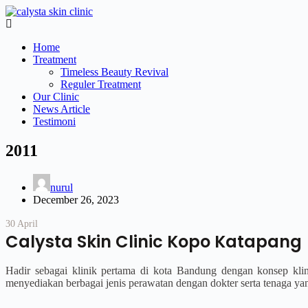
Skip
to
Main
content
Menu
Home
Treatment
Timeless Beauty Revival
Reguler Treatment
Our Clinic
News Article
Testimoni
2011
nurul
December 26, 2023
30 April
Calysta Skin Clinic Kopo Katapang
Hadir sebagai klinik pertama di kota Bandung dengan konsep kli
menyediakan berbagai jenis perawatan dengan dokter serta tenaga yang 